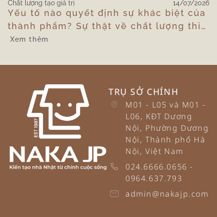
Chất lượng tạo giá trị
14/07/2026
Yếu tố nào quyết định sự khác biệt của
thành phẩm? Sự thật về chất lượng thi
công tại công trình
Xem thêm
TRỤ SỞ CHÍNH
M01 - L05 và M01 -
L06, KĐT Dương
Nội, Phường Dương
Nội, Thành phố Hà
Nội, Việt Nam
024.6666.0656 -
0964.637.793
admin@nakajp.com