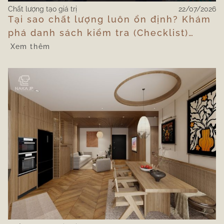
Chất lượng tạo giá trị
22/07/2026
Tại sao chất lượng luôn ổn định? Khám
phá danh sách kiểm tra (Checklist)
quản lý công trường của Naka JP
Xem thêm