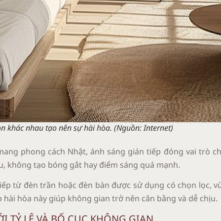
n khác nhau tạo nên sự hài hòa. (Nguồn: Internet)
ng phong cách Nhật, ánh sáng gián tiếp đóng vai trò ch
ều, không tạo bóng gắt hay điểm sáng quá mạnh.
tiếp từ đèn trần hoặc đèn bàn được sử dụng có chọn lọc, 
p hài hòa này giúp không gian trở nên cân bằng và dễ chịu.
ỚI TỶ LỆ VÀ BỐ CỤC KHÔNG GIAN