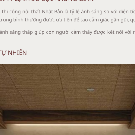
thi công nội thất Nhật Bản là tỷ lệ ánh sáng so với diện t
c trung bình thường được ưu tiên để tạo cảm giác gần gũi, q
nh sáng thấp giúp con người cảm thấy được kết nối với nh
TỰ NHIÊN