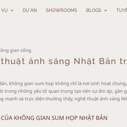
 VỤ
DỰ ÁN
SHOWROOMS
BLOGS
TUY
hông gian sống
 thuật ánh sáng Nhật Bản t
 Bản, không gian sum họp không chỉ là nơi sinh hoạt chung
ột trong những yếu tố quan trọng tạo nên sự ấm áp, gần gũ
ng mạnh và trực diện thường thấy, nghệ thuật ánh sáng Nhậ
N CỦA KHÔNG GIAN SUM HỌP NHẬT BẢN