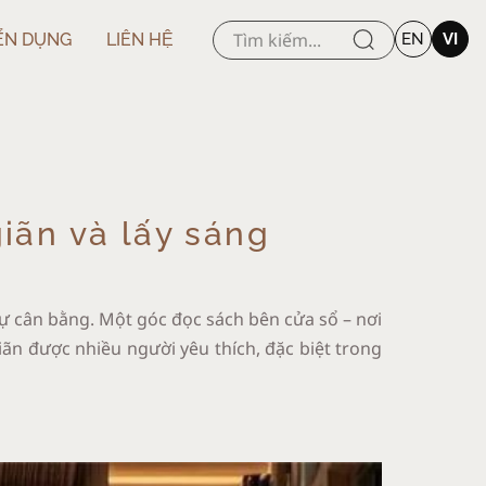
ỂN DỤNG
LIÊN HỆ
EN
VI
iãn và lấy sáng
sự cân bằng. Một góc đọc sách bên cửa sổ – nơi
iãn được nhiều người yêu thích, đặc biệt trong