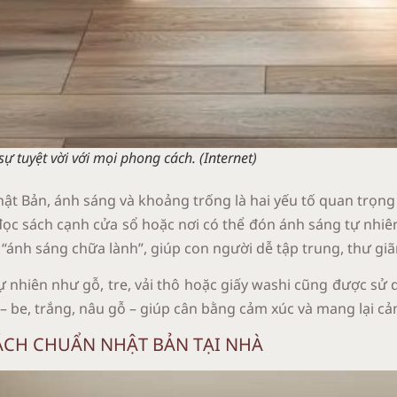
ự tuyệt vời với mọi phong cách. (Internet)
ật Bản, ánh sáng và khoảng trống là hai yếu tố quan trọng 
ọc sách cạnh cửa sổ hoặc nơi có thể đón ánh sáng tự nhiê
ánh sáng chữa lành”, giúp con người dễ tập trung, thư giãn
tự nhiên như gỗ, tre, vải thô hoặc giấy washi cũng được sử
– be, trắng, nâu gỗ – giúp cân bằng cảm xúc và mang lại cả
ÁCH CHUẨN NHẬT BẢN TẠI NHÀ