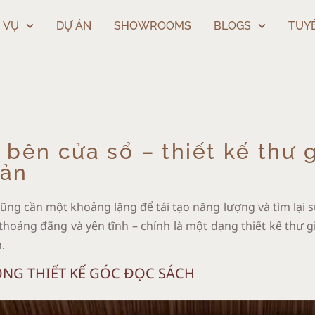
 VỤ
DỰ ÁN
SHOWROOMS
BLOGS
TUY
bên cửa sổ – thiết kế thư g
Bản
 cũng cần một khoảng lặng để tái tạo năng lượng và tìm lại 
thoáng đãng và yên tĩnh – chính là một dạng thiết kế thư g
.
ONG THIẾT KẾ GÓC ĐỌC SÁCH