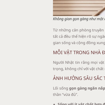
Không gian gọn gàng như một đi
Từ những căn phòng truyền t
tất cả đều thể hiện rõ sự ng
gian sống và cộng đồng xun
MỖI VẬT TRONG NHÀ ĐỀ
Người Nhật tin rằng mọi vật 
trọng, không chỉ với vật chất
ẢNH HƯỞNG SÂU SẮC T
Lối sống
gọn gàng ngăn nắp
thần “vừa đủ”.
Sống với ít vật chất hơn 