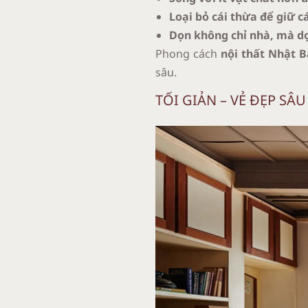
Loại bỏ cái thừa để giữ cá
Dọn không chỉ nhà, mà d
Phong cách
nội thất Nhật B
sâu.
TỐI GIẢN – VẺ ĐẸP S