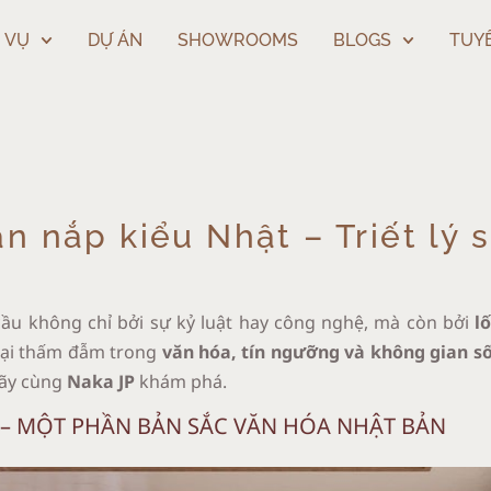
 VỤ
DỰ ÁN
SHOWROOMS
BLOGS
TUY
 nắp kiểu Nhật – Triết lý 
cầu không chỉ bởi sự kỷ luật hay công nghệ, mà còn bởi
l
lại thấm đẫm trong
văn hóa, tín ngưỡng và không gian s
ãy cùng
Naka JP
khám phá.
– MỘT PHẦN BẢN SẮC VĂN HÓA NHẬT BẢN