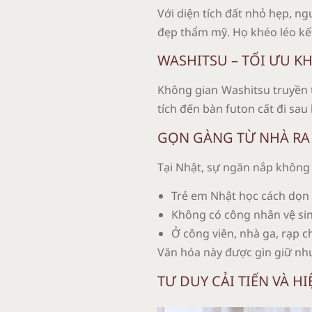
Với diện tích đất nhỏ hẹp, n
đẹp thẩm mỹ. Họ khéo léo kết
WASHITSU – TỐI ƯU K
Không gian Washitsu truyền t
tích đến bàn futon cất đi sa
GỌN GÀNG TỪ NHÀ RA 
Tại Nhật, sự ngăn nắp không 
Trẻ em Nhật học cách dọn 
Không có công nhân vệ si
Ở công viên, nhà ga, rạp 
Văn hóa này được gìn giữ như
TƯ DUY CẢI TIẾN VÀ 