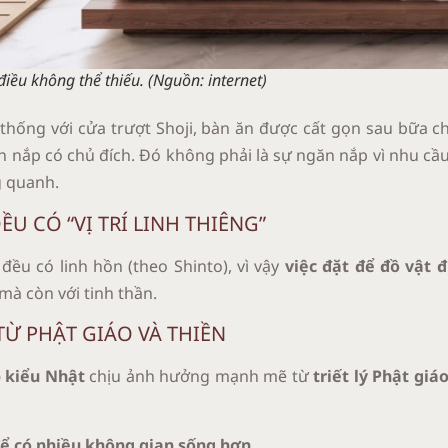
ều không thể thiếu. (Nguồn: internet)
hống với cửa trượt Shoji, bàn ăn được cất gọn sau bữa c
ăn nắp có chủ đích. Đó không phải là sự ngăn nắp vì nhu cầ
g quanh.
U CÓ “VỊ TRÍ LINH THIÊNG”
đều có linh hồn (theo Shinto), vì vậy
việc đặt để đồ vật đ
 mà còn với tinh thần.
Ừ PHẬT GIÁO VÀ THIỀN
 kiểu Nhật
chịu ảnh hưởng mạnh mẽ từ
triết lý Phật giá
để có nhiều không gian sống hơn.