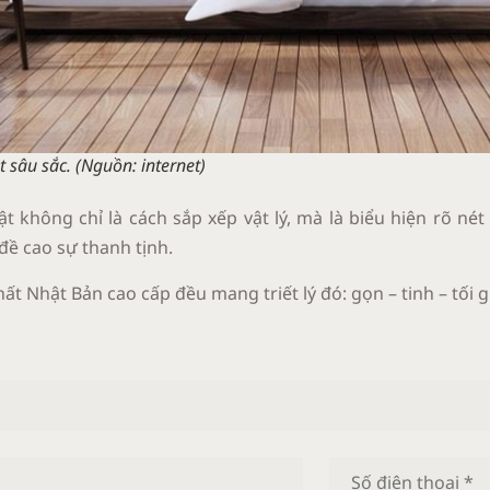
t sâu sắc.
(Nguồn: internet)
 không chỉ là cách sắp xếp vật lý, mà là biểu hiện rõ né
đề cao sự thanh tịnh.
thất Nhật Bản cao cấp đều mang triết lý đó: gọn – tinh – tối g
Y