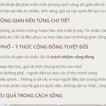
gười Nhật đã phát triển một phong cách sống tối giản để t
 hợp vật liệu tự nhiên, ánh sáng, gió và cây xanh để tạo r
HÔNG GIAN ĐẾN TỪNG CHI TIẾT
hống là minh chứng hoàn hảo cho triết lý này. Từ chiếu Tat
u bữa ăn, tất cả đều phục vụ mục tiêu tạo ra không gian số
PHỐ – Ý THỨC CỘNG ĐỒNG TUYỆT ĐỐI
chỉ là chuyện cá nhân. Đó là
trách nhiệm cộng đồng
.
dẹp lớp học, giữ vệ sinh chung từ khi còn nhỏ
nh đường phố – người dân tự dọn rác ở khu mình sống
chiếu phim… không ai xả rác vì mọi người đều tôn trọng kh
 một phần của hệ giá trị quốc dân, không cần ai nhắc, cũng
HIỆU QUẢ TRONG CÁCH SỐNG