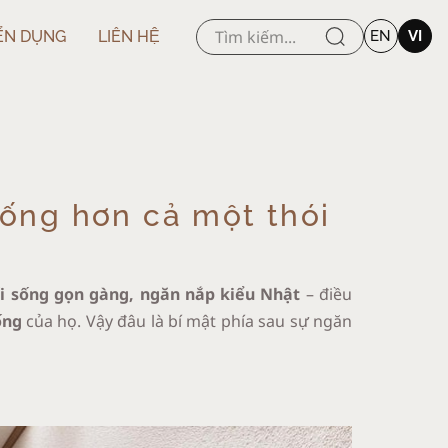
ỂN DỤNG
LIÊN HỆ
EN
VI
sống hơn cả một thói
ối sống gọn gàng, ngăn nắp kiểu Nhật
– điều
ống
của họ. Vậy đâu là bí mật phía sau sự ngăn