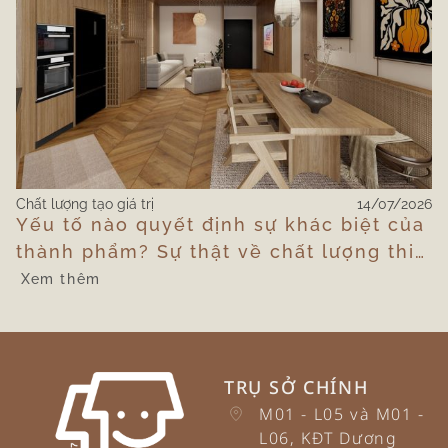
Chất lượng tạo giá trị
14/07/2026
Yếu tố nào quyết định sự khác biệt của
thành phẩm? Sự thật về chất lượng thi
công tại công trình
Xem thêm
TRỤ SỞ CHÍNH
M01 - L05 và M01 -
L06, KĐT Dương