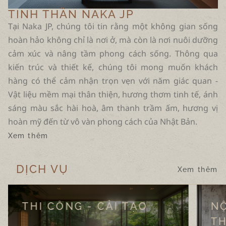
TINH THẦN NAKA JP
Tại Naka JP, chúng tôi tin rằng một không gian sống
hoàn hảo không chỉ là nơi ở, mà còn là nơi nuôi dưỡng
cảm xúc và nâng tầm phong cách sống. Thông qua
kiến trúc và thiết kế, chúng tôi mong muốn khách
hàng có thể cảm nhận trọn vẹn với năm giác quan -
Vật liệu mềm mại thân thiện, hương thơm tinh tế, ánh
sáng màu sắc hài hoà, âm thanh trầm ấm, hương vị
hoàn mỹ đến từ vô vàn phong cách của Nhật Bản.
Xem thêm
DỊCH VỤ
Xem thêm
THI CÔNG - CẢI TẠO
NỘ
TH