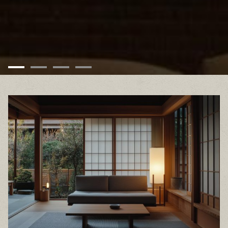
NƠI KHỞI NGUỒN CỦA SỰ TINH TẾ