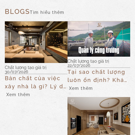
BLOGS
Tìm hiểu thêm
Chất lượng tạo giá trị
22/07/2026
Chất lượng tạo giá trị
Tại sao chất lượng
30/07/2026
Bản chất của việc
luôn ổn định? Khám
xây nhà là gì? Lý do
phá danh sách kiểm
Xem thêm
chúng tôi tập trung
Xem thêm
tra (Checklist) quản
vào cuộc sống sau
lý công trường của
khi bàn giao
Naka JP