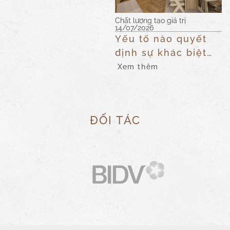
Chất lượng tạo giá trị
14/07/2026
Yếu tố nào quyết
định sự khác biệt
của thành phẩm?
Xem thêm
Sự thật về chất
lượng thi công tại
công trình
ĐỐI TÁC