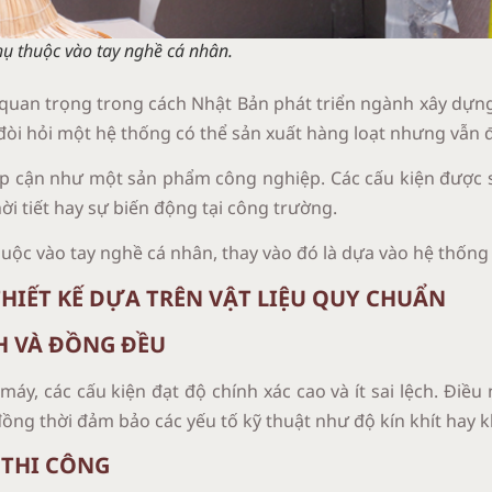
hụ thuộc vào tay nghề cá nhân
.
 quan trọng trong cách Nhật Bản phát triển ngành xây dựng.
đòi hỏi một hệ thống có thể sản xuất hàng loạt nhưng vẫn 
iếp cận như một sản phẩm công nghiệp. Các cấu kiện được 
i tiết hay sự biến động tại công trường.
uộc vào tay nghề cá nhân, thay vào đó là dựa vào hệ thống 
THIẾT KẾ DỰA TRÊN VẬT LIỆU QUY CHUẨN
H VÀ ĐỒNG ĐỀU
áy, các cấu kiện đạt độ chính xác cao và ít sai lệch. Điều 
đồng thời đảm bảo các yếu tố kỹ thuật như độ kín khít hay k
 THI CÔNG