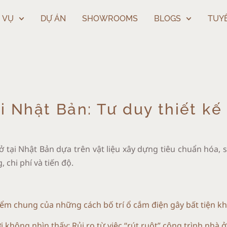
 VỤ
DỰ ÁN
SHOWROOMS
BLOGS
TUY
i Nhật Bản: Tư duy thiết kế 
 ở tại Nhật Bản dựa trên vật liệu xây dựng tiêu chuẩn hóa,
, chi phí và tiến độ.
Điểm chung của những cách bố trí ổ cắm điện gây bất tiện k
không nhìn thấy: Rủi ro từ việc “rút ruột” công trình nhà ở