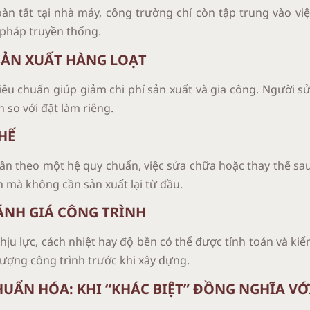
àn tất tại nhà máy, công trường chỉ còn tập trung vào việ
pháp truyền thống.
 SẢN XUẤT HÀNG LOẠT
êu chuẩn giúp giảm chi phí sản xuất và gia công. Người sử 
n so với đặt làm riêng.
HẾ
tuân theo một hệ quy chuẩn, việc sửa chữa hoặc thay thế s
h mà không cần sản xuất lại từ đầu.
ÁNH GIÁ CÔNG TRÌNH
ịu lực, cách nhiệt hay độ bền có thể được tính toán và kiể
lượng công trình trước khi xây dựng.
HUẨN HÓA: KHI “KHÁC BIỆT” ĐỒNG NGHĨA VỚI